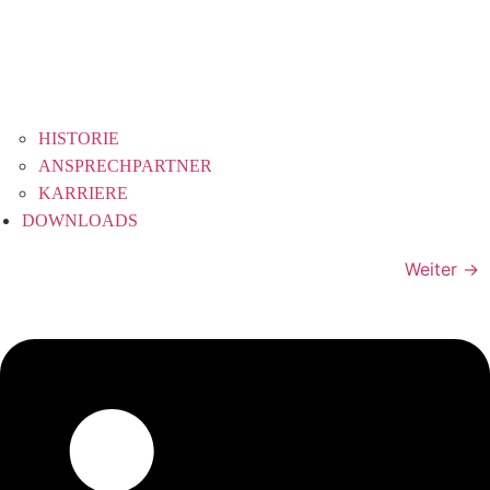
HISTORIE
ANSPRECHPARTNER
KARRIERE
DOWNLOADS
Weiter
→